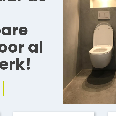
are
oor al
erk!