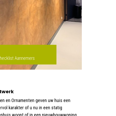
Checklist Aannemers
stwerk
sten en Ornamenten geven uw huis een
rvol karakter of u nu in een statig
enhuis woont of in een nieuwbouwwoning.