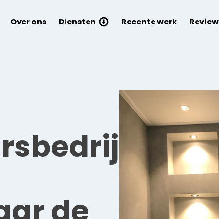
Over ons
Diensten
Recente werk
Review
rsbedrijf
aar de