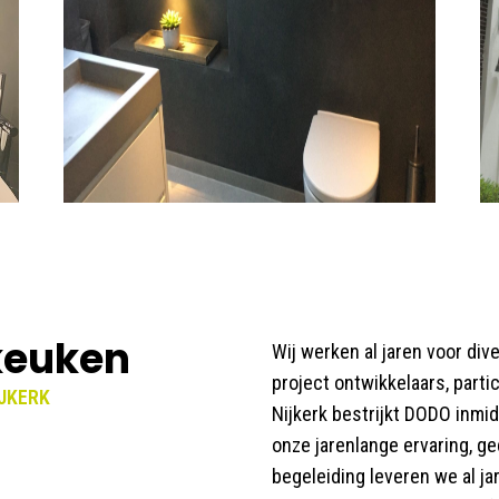
 keuken
Wij werken al jaren voor di
project ontwikkelaars, parti
IJKERK
Nijkerk bestrijkt DODO inmi
onze jarenlange ervaring, g
begeleiding leveren we al ja