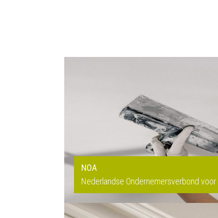
NOA
Nederlandse Ondernemersverbond voor 