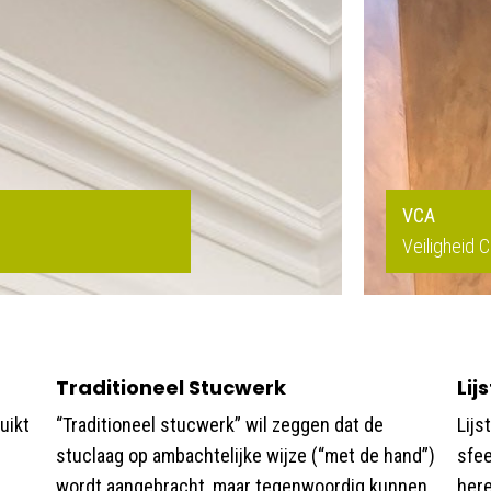
VCA
Veiligheid 
Traditioneel Stucwerk
Lij
uikt
“Traditioneel stucwerk” wil zeggen dat de
Lij
stuclaag op ambachtelijke wijze (“met de hand”)
sfee
wordt aangebracht, maar tegenwoordig kunnen
her