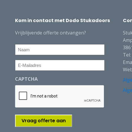
Kom in contact met Dodo Stukadoors
Co
Vrijblijvende offerte ontvangen?
Stu
Amp
Naam
386
Tel
Ema
E-
Web
Mailadres
CAPTCHA
Alg
Alg