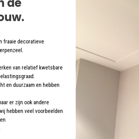
n de
ouw.
 fraaie decoratieve
herpenzeel.
erken van relatief kwetsbare
elastingsgraad.
recht en duurzaam en hebben
aar er zijn ook andere
 wij hebben veel voorbeelden
een
.