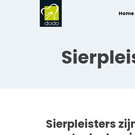
Home
Sierple
Sierpleisters zi