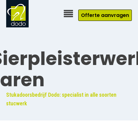
Offerte aanvragen
Sierpleisterwer
Laren
Stukadoorsbedrijf Dodo: specialist in alle soorten
stucwerk