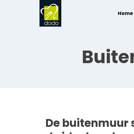
Home
Buite
De buitenmuur s