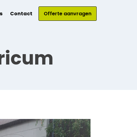
s
Contact
Offerte aanvragen
aricum