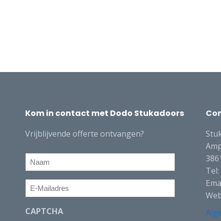
Kom in contact met Dodo Stukadoors
Co
Vrijblijvende offerte ontvangen?
Stu
Amp
Naam
386
Tel
Ema
E-
Web
Mailadres
CAPTCHA
Alg