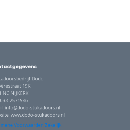
ntactgegevens
kadoorsbedrijf Dodo
èrestraat 19K
1 NC NIJKERK
: 033-2571946
il: info@dodo-stukadoors.nl
site: www.dodo-stukadoors.nl
emene Voorwaarden Zakelijk