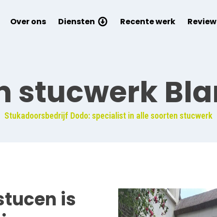
Over ons
Diensten
Recente werk
Review
n stucwerk Bl
Stukadoorsbedrijf Dodo: specialist in alle soorten stucwerk
tucen is