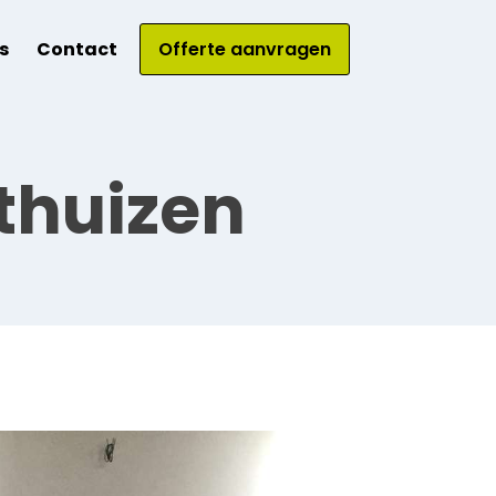
s
Contact
Offerte aanvragen
rthuizen