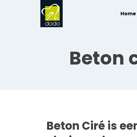
Home
Beton c
Beton Ciré is ee