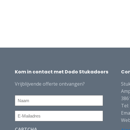
Kom in contact met Dodo Stukadoors
Co
Vrijblijvende offerte ontvangen?
Stu
Amp
Naam
386
Tel
Ema
E-
Web
Mailadres
CAPTCHA