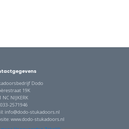
ntactgegevens
kadoorsbedrijf Dodo
èrestraat 19K
1 NC NIJKERK
: 033-2571946
il: info@dodo-stukadoors.nl
site: www.dodo-stukadoors.nl