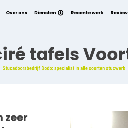
Over ons
Diensten
Recente werk
Review
iré tafels Voo
Stucadoorsbedrijf Dodo: specialist in alle soorten stucwerk
n zeer